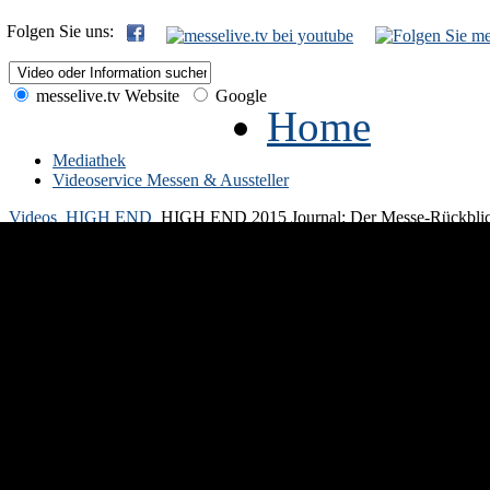
Folgen Sie uns:
messelive.tv Website
Google
Home
Mediathek
Videoservice Messen & Aussteller
Videos
HIGH END
HIGH END 2015 Journal: Der Messe-Rückbli