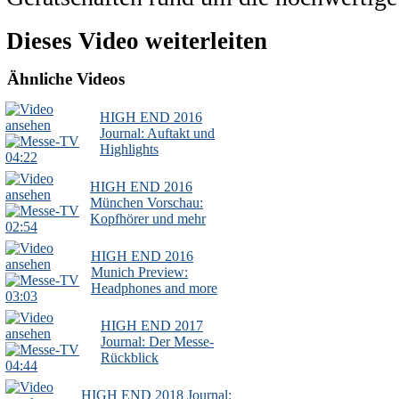
Dieses Video weiterleiten
Ähnliche Videos
HIGH END 2016
Journal: Auftakt und
Highlights
04:22
HIGH END 2016
München Vorschau:
Kopfhörer und mehr
02:54
HIGH END 2016
Munich Preview:
Headphones and more
03:03
HIGH END 2017
Journal: Der Messe-
Rückblick
04:44
HIGH END 2018 Journal: