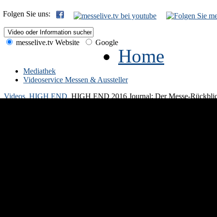
Folgen Sie uns:
messelive.tv Website
Google
Home
Mediathek
Videoservice Messen & Aussteller
Videos
HIGH END
HIGH END 2016 Journal: Der Messe-Rückbli