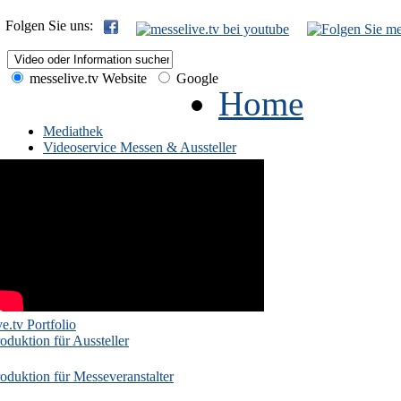
Folgen Sie uns:
messelive.tv Website
Google
Home
Mediathek
Videoservice Messen & Aussteller
e.tv Portfolio
oduktion für Aussteller
oduktion für Messeveranstalter