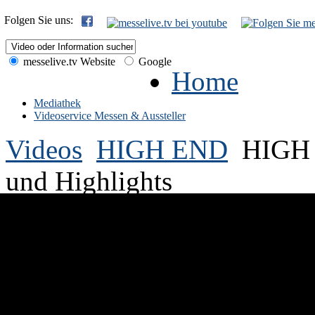
Folgen Sie uns:
messelive.tv Website
Google
Home
Mediathek
Videoservice Messen & Aussteller
Videos
HIGH END
HIGH 
und Highlights