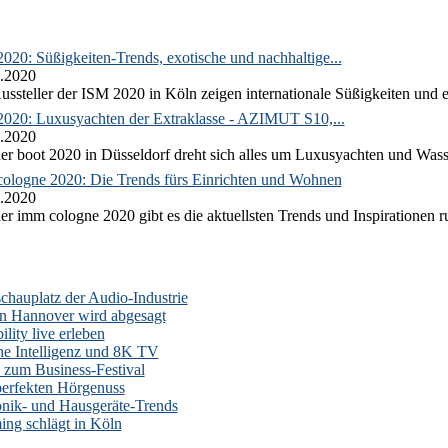
020: Süßigkeiten-Trends, exotische und nachhaltige...
.2020
ussteller der ISM 2020 in Köln zeigen internationale Süßigkeiten und e
2020: Luxusyachten der Extraklasse - AZIMUT S10,...
.2020
er boot 2020 in Düsseldorf dreht sich alles um Luxusyachten und Wass
ologne 2020: Die Trends fürs Einrichten und Wohnen
.2020
er imm cologne 2020 gibt es die aktuellsten Trends und Inspirationen 
auplatz der Audio-Industrie
n Hannover wird abgesagt
lity live erleben
he Intelligenz und 8K TV
zum Business-Festival
erfekten Hörgenuss
onik- und Hausgeräte-Trends
ng schlägt in Köln