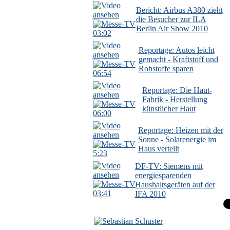
Bericht: Airbus A380 zieht
die Besucher zur ILA
Berlin Air Show 2010
03:02
Reportage: Autos leicht
gemacht - Kraftstoff und
Rohstoffe sparen
06:54
Reportage: Die Haut-
Fabrik - Herstellung
künstlicher Haut
06:00
Reportage: Heizen mit der
Sonne - Solarenergie im
Haus verteilt
5:23
DF-TV: Siemens mit
energiesparenden
Haushaltsgeräten auf der
03:41
IFA 2010