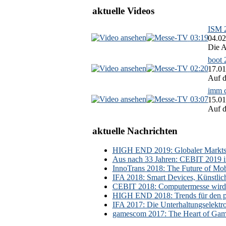
aktuelle Videos
ISM 2
03:19
04.02
Die A
boot 
02:20
17.01
Auf d
imm c
03:07
15.01
Auf d
aktuelle Nachrichten
HIGH END 2019: Globaler Marktsch
Aus nach 33 Jahren: CEBIT 2019 i
InnoTrans 2018: The Future of Mobi
IFA 2018: Smart Devices, Künstlic
CEBIT 2018: Computermesse wird 
HIGH END 2018: Trends für den p
IFA 2017: Die Unterhaltungselektr
gamescom 2017: The Heart of Gami