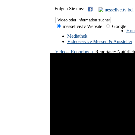
Folgen Sie uns:
messelive.tv Website
Google
Hom
Mediathek
Videoservice Messen & Aussteller
Videos
Reportagen
Reportage: Natürlich