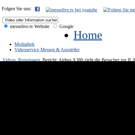
Folgen Sie uns:
messelive.tv Website
Google
Home
Mediathek
Videoservice Messen & Aussteller
Videos
Reportagen
Bericht: Airbus A380 zieht die Besucher zur IL