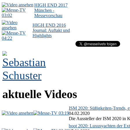
HIGH END 2017
München -
03:02
Messevorschau
HIGH END 2016
Journal: Auftakt und
Highlights
04:22
aktuelle Videos
ISM 2020: Süßigkeiten-Trends, ex
03:19
04.02.2020
Die Aussteller der ISM 2020 in Kö
boot 2020: Luxusyachten der Ext