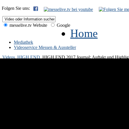
Folgen Sie uns:
messelive.tv Website
Google
Home
Mediathek
Videoservice Messen & Aussteller
Videos
HIGH END
HIGH END 2017 Journal: Auftakt und Highlig