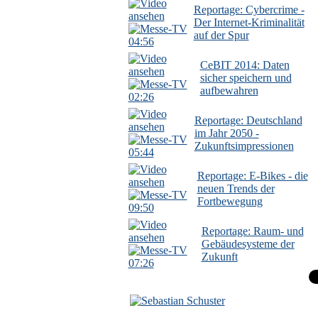
Reportage: Cybercrime -
Der Internet-Kriminalität
auf der Spur
04:56
CeBIT 2014: Daten
sicher speichern und
aufbewahren
02:26
Reportage: Deutschland
im Jahr 2050 -
Zukunftsimpressionen
05:44
Reportage: E-Bikes - die
neuen Trends der
Fortbewegung
09:50
Reportage: Raum- und
Gebäudesysteme der
Zukunft
07:26