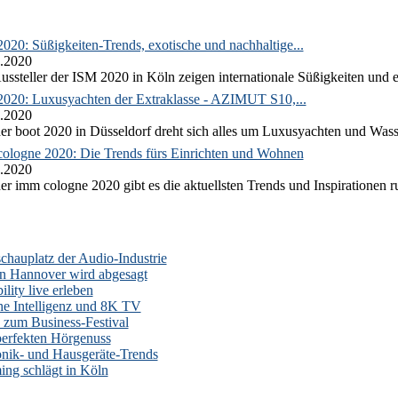
020: Süßigkeiten-Trends, exotische und nachhaltige...
.2020
ussteller der ISM 2020 in Köln zeigen internationale Süßigkeiten und e
2020: Luxusyachten der Extraklasse - AZIMUT S10,...
.2020
er boot 2020 in Düsseldorf dreht sich alles um Luxusyachten und Wass
ologne 2020: Die Trends fürs Einrichten und Wohnen
.2020
er imm cologne 2020 gibt es die aktuellsten Trends und Inspirationen 
auplatz der Audio-Industrie
n Hannover wird abgesagt
lity live erleben
he Intelligenz und 8K TV
zum Business-Festival
erfekten Hörgenuss
onik- und Hausgeräte-Trends
ng schlägt in Köln