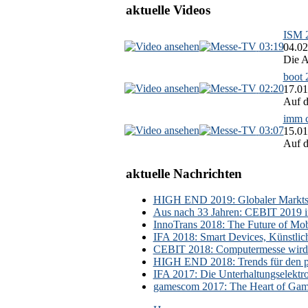
aktuelle Videos
ISM 2
03:19
04.02
Die A
boot 
02:20
17.01
Auf d
imm c
03:07
15.01
Auf d
aktuelle Nachrichten
HIGH END 2019: Globaler Marktsch
Aus nach 33 Jahren: CEBIT 2019 i
InnoTrans 2018: The Future of Mobi
IFA 2018: Smart Devices, Künstlic
CEBIT 2018: Computermesse wird 
HIGH END 2018: Trends für den p
IFA 2017: Die Unterhaltungselektr
gamescom 2017: The Heart of Gami