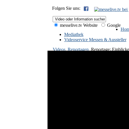
Folgen Sie uns:
messelive.tv Website
Google
Hom
Mediathek
Videoservice Messen & Aussteller
Videos
Reportagen
Reportage: Einblick