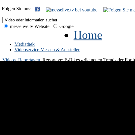
Folgen Sie uns:
messelive.tv Website
Google
Home
Mediathek
Videoservice Messen & Aussteller
Videos
Reportagen
Reportage: E-Bikes - die neuen Trends der For