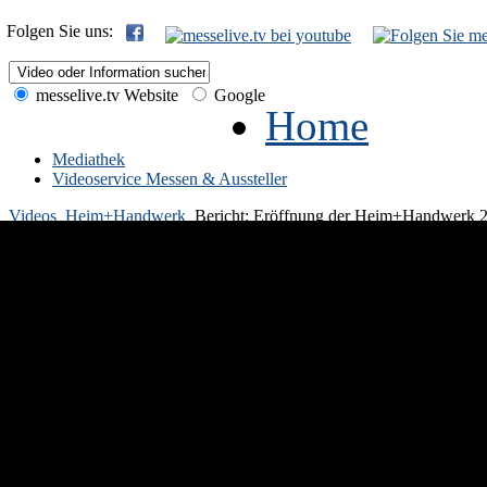
Folgen Sie uns:
messelive.tv Website
Google
Home
Mediathek
Videoservice Messen & Aussteller
Videos
Heim+Handwerk
Bericht: Eröffnung der Heim+Handwerk 