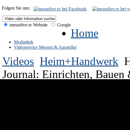
Folgen Sie uns:
messelive.tv Website
Google
Home
Mediathek
Videoservice Messen & Aussteller
Videos
Heim+Handwerk
H
Journal: Einrichten, Baue