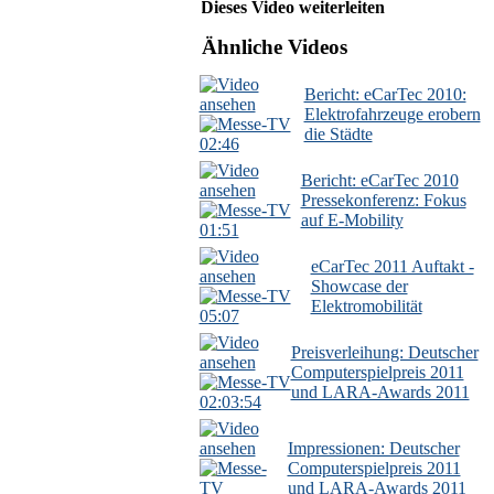
Dieses Video weiterleiten
Ähnliche Videos
Bericht: eCarTec 2010:
Elektrofahrzeuge erobern
die Städte
02:46
Bericht: eCarTec 2010
Pressekonferenz: Fokus
auf E-Mobility
01:51
eCarTec 2011 Auftakt -
Showcase der
Elektromobilität
05:07
Preisverleihung: Deutscher
Computerspielpreis 2011
und LARA-Awards 2011
02:03:54
Impressionen: Deutscher
Computerspielpreis 2011
und LARA-Awards 2011