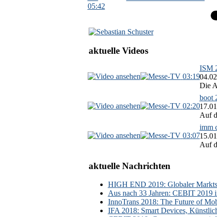
05:42
aktuelle Videos
ISM 2
03:19
04.02
Die A
boot 
02:20
17.01
Auf d
imm c
03:07
15.01
Auf d
aktuelle Nachrichten
HIGH END 2019: Globaler Marktsch
Aus nach 33 Jahren: CEBIT 2019 i
InnoTrans 2018: The Future of Mobi
IFA 2018: Smart Devices, Künstlic