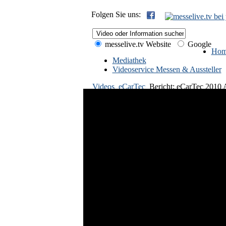
Folgen Sie uns:
messelive.tv Website
Google
Hom
Mediathek
Videoservice Messen & Aussteller
Videos
eCarTec
Bericht: eCarTec 2010 A