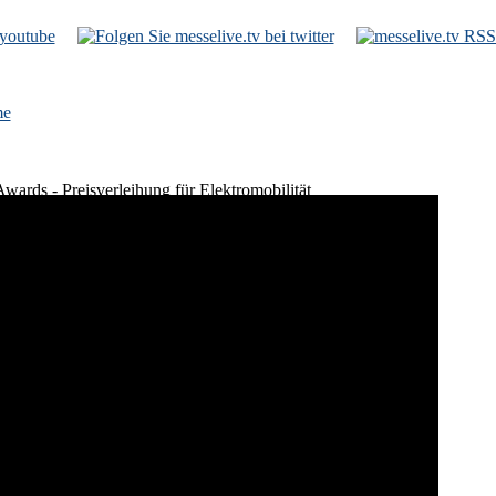
e
wards - Preisverleihung für Elektromobilität