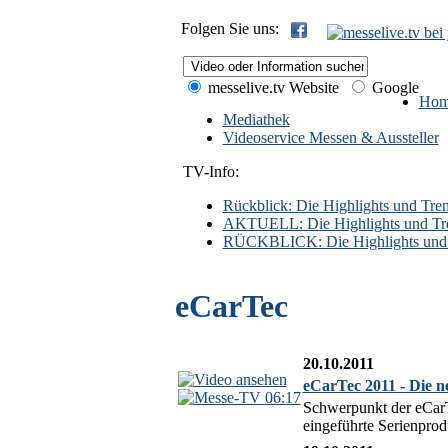
Folgen Sie uns:
messelive.tv Website
Google
Hom
Mediathek
Videoservice Messen & Aussteller
TV-Info:
Rückblick: Die Highlights und Trend
AKTUELL: Die Highlights und Trend
RÜCKBLICK: Die Highlights und Tr
eCarTec
20.10.2011
eCarTec 2011 - Die n
06:17
Schwerpunkt der eCarTe
eingeführte Serienprod