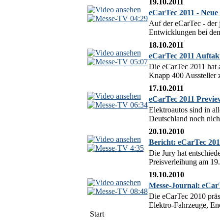
19.10.2011
eCarTec 2011 - Neue 
04:29
Auf der eCarTec - der j
Entwicklungen bei den
18.10.2011
eCarTec 2011 Auftakt
05:07
Die eCarTec 2011 hat a
Knapp 400 Aussteller z
17.10.2011
eCarTec 2011 Preview
06:34
Elektroautos sind in a
Deutschland noch nicht
20.10.2010
Bericht: eCarTec 201
4:35
Die Jury hat entschie
Preisverleihung am 19
19.10.2010
Messe-Journal: eCar
08:48
Die eCarTec 2010 präse
Elektro-Fahrzeuge, Ene
Start