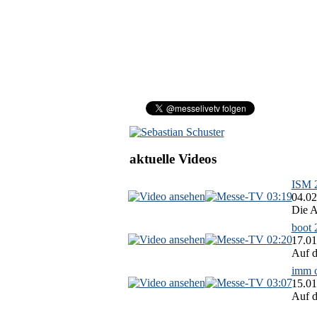
aktuelle Videos
ISM 2
03:19
04.02
Die A
boot 
02:20
17.01
Auf d
imm c
03:07
15.01
Auf d