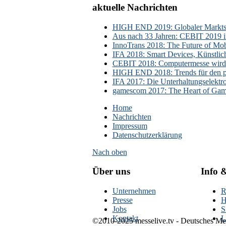
aktuelle Nachrichten
HIGH END 2019: Globaler Marktsch
Aus nach 33 Jahren: CEBIT 2019 i
InnoTrans 2018: The Future of Mobi
IFA 2018: Smart Devices, Künstlic
CEBIT 2018: Computermesse wird 
HIGH END 2018: Trends für den p
IFA 2017: Die Unterhaltungselektr
gamescom 2017: The Heart of Gami
Home
Nachrichten
Impressum
Datenschutzerklärung
Nach oben
Über uns
Info 
Unternehmen
R
Presse
H
Jobs
S
Kontakt
L
©2010-2025 messelive.tv - Deutsches Mes