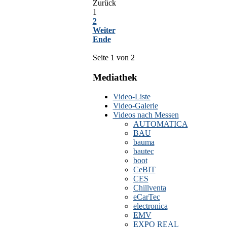
Zurück
1
2
Weiter
Ende
Seite 1 von 2
Mediathek
Video-Liste
Video-Galerie
Videos nach Messen
AUTOMATICA
BAU
bauma
bautec
boot
CeBIT
CES
Chillventa
eCarTec
electronica
EMV
EXPO REAL