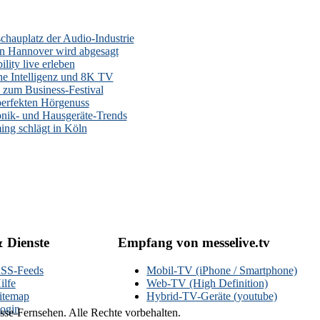
auplatz der Audio-Industrie
n Hannover wird abgesagt
lity live erleben
he Intelligenz und 8K TV
zum Business-Festival
erfekten Hörgenuss
onik- und Hausgeräte-Trends
ng schlägt in Köln
& Dienste
Empfang von messelive.tv
SS-Feeds
Mobil-TV (iPhone / Smartphone)
ilfe
Web-TV (High Definition)
itemap
Hybrid-TV-Geräte (youtube)
ogin
se-Fernsehen. Alle Rechte vorbehalten.