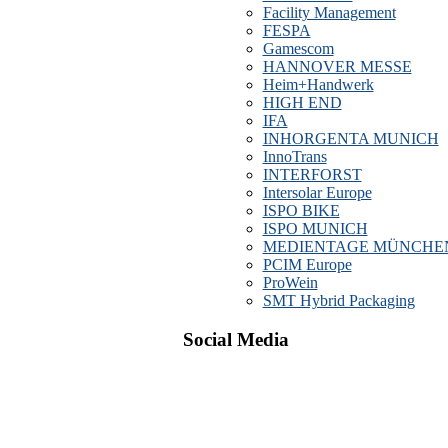
Facility Management
FESPA
Gamescom
HANNOVER MESSE
Heim+Handwerk
HIGH END
IFA
INHORGENTA MUNICH
InnoTrans
INTERFORST
Intersolar Europe
ISPO BIKE
ISPO MUNICH
MEDIENTAGE MÜNCHE
PCIM Europe
ProWein
SMT Hybrid Packaging
Social Media