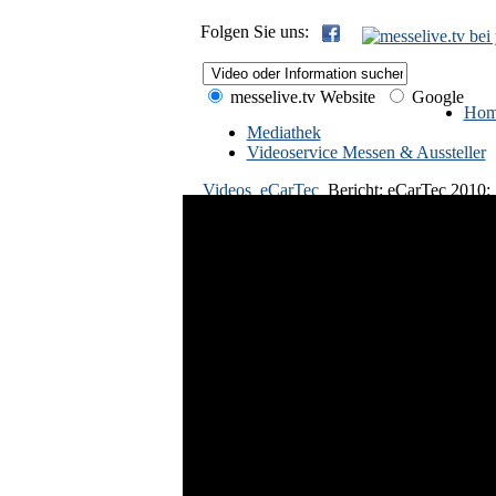
Folgen Sie uns:
messelive.tv Website
Google
Hom
Mediathek
Videoservice Messen & Aussteller
Videos
eCarTec
Bericht: eCarTec 2010: