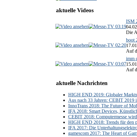
aktuelle Videos
ISM 2
03:19
04.02
Die A
boot 
02:20
17.01
Auf d
imm c
03:07
15.01
Auf d
aktuelle Nachrichten
HIGH END 2019: Globaler Marktsch
Aus nach 33 Jahren: CEBIT 2019 i
InnoTrans 2018: The Future of Mobi
IFA 2018: Smart Devices, Künstlic
CEBIT 2018: Computermesse wird 
HIGH END 2018: Trends für den p
IFA 2017: Die Unterhaltungselektr
gamescom 2017: The Heart of Gami