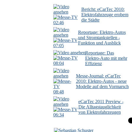
Bericht: eCarTec 2010:
Elektrofahrzeuge erobern
die Städte
02:46
Reportage: Elektro-Autos
und Stromtankstellen -
Funktion und Ausblick
07:05
Reportage: Das
Elektro-Auto mit mehr
08:04
Effizienz
Messe-Journal: eCarTec
2010: Elektro-Autos - neue
Modelle auf dem Vormarsch
08:48
eCarTec 2011 Preview -
Die Alltagstauglichkeit
von Elektrofahrzeugen
06:34