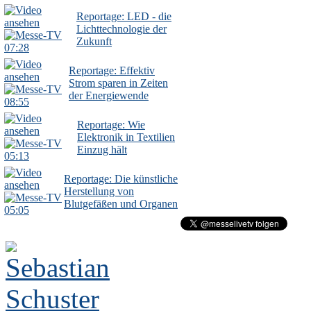
Reportage: LED - die
Lichttechnologie der
Zukunft
07:28
Reportage: Effektiv
Strom sparen in Zeiten
der Energiewende
08:55
Reportage: Wie
Elektronik in Textilien
Einzug hält
05:13
Reportage: Die künstliche
Herstellung von
Blutgefäßen und Organen
05:05