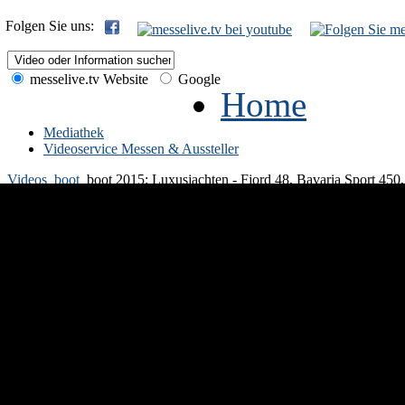
Folgen Sie uns:
messelive.tv Website
Google
Home
Mediathek
Videoservice Messen & Aussteller
Videos
boot
boot 2015: Luxusjachten - Fjord 48, Bavaria Sport 450,