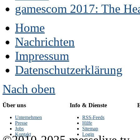
gamescom 2017: The Hear
Home
Nachrichten
Impressum
Datenschutzerklärung
Nach oben
Über uns
Info & Dienste
E
Unternehmen
RSS-Feeds
Presse
Hilfe
Jobs
Sitemap
Kontakt
Login
©2010-2025 messelive.tv -