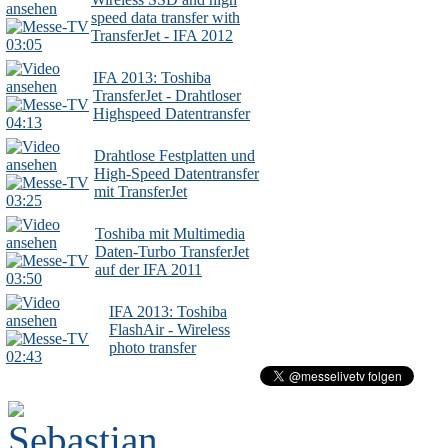
speed data transfer with
TransferJet - IFA 2012
03:05
IFA 2013: Toshiba
TransferJet - Drahtloser
Highspeed Datentransfer
04:13
Drahtlose Festplatten und
High-Speed Datentransfer
mit TransferJet
03:25
Toshiba mit Multimedia
Daten-Turbo TransferJet
auf der IFA 2011
03:50
IFA 2013: Toshiba
FlashAir - Wireless
photo transfer
02:43