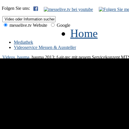
Folgen Sie uns:
messelive.tv Website
Google
Home
Mediathek
Videoservice Messen & Aussteller
Videos
bauma
bauma 2013: f-air-tec mit neuem Servicekonzept MT