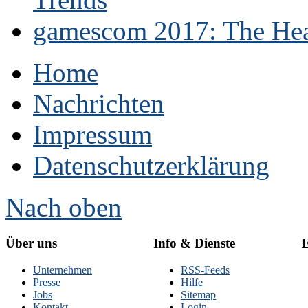
gamescom 2017: The Hear
Home
Nachrichten
Impressum
Datenschutzerklärung
Nach oben
Über uns
Info & Dienste
E
Unternehmen
RSS-Feeds
Presse
Hilfe
Jobs
Sitemap
Kontakt
Login