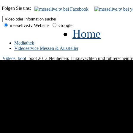
Folgen Sie uns:
messelive.tv Website
Google
Home
Mediathek
Videoservice Messen & Aussteller
Videos
boot
boot 2013 Neuheiten: Luxusyachten und führerscheinfr