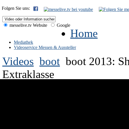
Folgen Sie uns:
messelive.tv Website
Google
Home
Mediathek
Videoservice Messen & Aussteller
Videos
boot
boot 2013: S
Extraklasse