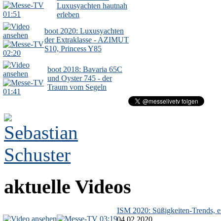
Luxusyachten hautnah
01:51
erleben
boot 2020: Luxusyachten
der Extraklasse - AZIMUT
S10, Princess Y85
02:20
boot 2018: Bavaria 65C
und Oyster 745 - der
Traum vom Segeln
01:41
aktuelle Videos
ISM 2020: Süßigkeiten-Trends, ex
03:19
04.02.2020