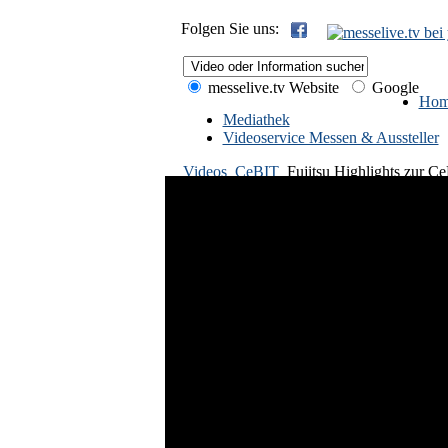
Folgen Sie uns:
messelive.tv Website
Google
Hom
Mediathek
Videoservice Messen & Aussteller
Videos
CeBIT
Fujitsu Highlights zur C