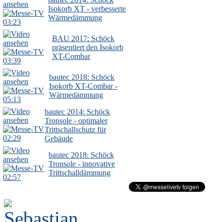
Isokorb XT - verbesserte
Wärmedämmung
03:23
BAU 2017: Schöck
präsentiert den Isokorb
XT-Combar
03:39
bautec 2018: Schöck
Isokorb XT-Combar -
Wärmedämmung
05:13
bautec 2014: Schöck
Tronsole - optimaler
Trittschallschutz für
02:29
Gebäude
bautec 2018: Schöck
Tronsole - innovative
Trittschalldämmung
02:57