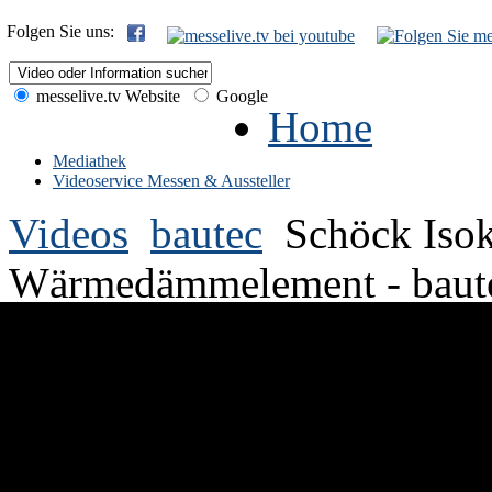
Folgen Sie uns:
messelive.tv Website
Google
Home
Mediathek
Videoservice Messen & Aussteller
Videos
bautec
Schöck Isok
Wärmedämmelement - baut