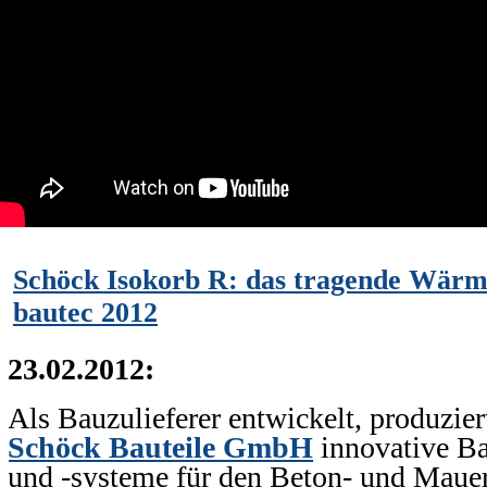
Schöck Isokorb R: das tragende Wär
bautec 2012
23.02.2012:
Als Bauzulieferer entwickelt, produziert
Schöck Bauteile GmbH
innovative B
und -systeme für den Beton- und Maue