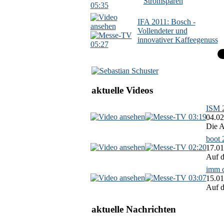
Stromsparen
05:35
IFA 2011: Bosch -
Vollendeter und
innovativer Kaffeegenuss
05:27
aktuelle Videos
ISM 2
03:19
04.02
Die A
boot 
02:20
17.01
Auf d
imm c
03:07
15.01
Auf d
aktuelle Nachrichten