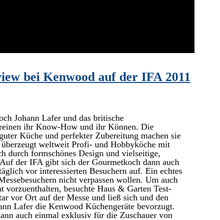
view bei Kenwood auf der IFA 2011
och Johann Lafer und das britische
reinen ihr Know-How und ihr Können. Die
uter Küche und perfekter Zubereitung machen sie
 überzeugt weltweit Profi- und Hobbyköche mit
h durch formschönes Design und vielseitige,
 Auf der IFA gibt sich der Gourmetkoch dann auch
äglich vor interessierten Besuchern auf. Ein echtes
n Messebesuchern nicht verpassen wollen. Um auch
t vorzuenthalten, besuchte Haus & Garten Test-
r vor Ort auf der Messe und ließ sich und den
ann Lafer die Kenwood Küchengeräte bevorzugt.
dann auch einmal exklusiv für die Zuschauer von