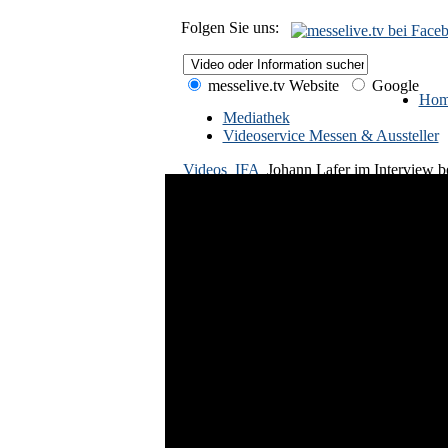
Folgen Sie uns:
messelive.tv Website
Google
Hom
Mediathek
Videoservice Messen & Aussteller
Videos
IFA
Johann Lafer im Interview 