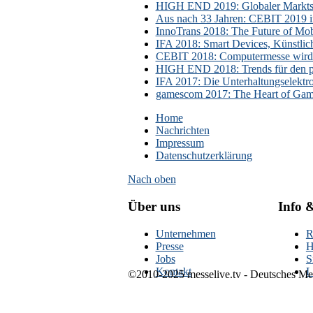
HIGH END 2019: Globaler Marktsch
Aus nach 33 Jahren: CEBIT 2019 i
InnoTrans 2018: The Future of Mobi
IFA 2018: Smart Devices, Künstlic
CEBIT 2018: Computermesse wird 
HIGH END 2018: Trends für den p
IFA 2017: Die Unterhaltungselektr
gamescom 2017: The Heart of Gami
Home
Nachrichten
Impressum
Datenschutzerklärung
Nach oben
Über uns
Info 
Unternehmen
R
Presse
H
Jobs
S
Kontakt
L
©2010-2025 messelive.tv - Deutsches Mes