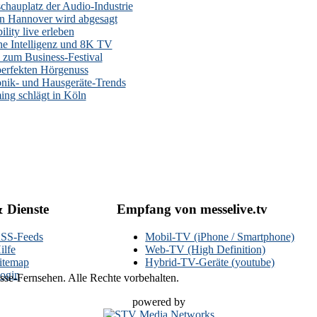
auplatz der Audio-Industrie
n Hannover wird abgesagt
lity live erleben
he Intelligenz und 8K TV
zum Business-Festival
erfekten Hörgenuss
onik- und Hausgeräte-Trends
ng schlägt in Köln
& Dienste
Empfang von messelive.tv
SS-Feeds
Mobil-TV (iPhone / Smartphone)
ilfe
Web-TV (High Definition)
itemap
Hybrid-TV-Geräte (youtube)
ogin
se-Fernsehen. Alle Rechte vorbehalten.
powered by