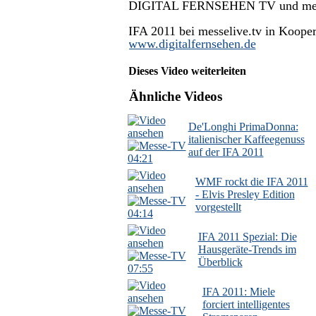
DIGITAL FERNSEHEN TV und mess
IFA 2011 bei messelive.tv in Ko
www.digitalfernsehen.de
Dieses Video weiterleiten
Ähnliche Videos
De'Longhi PrimaDonna:
italienischer Kaffeegenuss
auf der IFA 2011
04:21
WMF rockt die IFA 2011
- Elvis Presley Edition
vorgestellt
04:14
IFA 2011 Spezial: Die
Hausgeräte-Trends im
Überblick
07:55
IFA 2011: Miele
forciert intelligentes