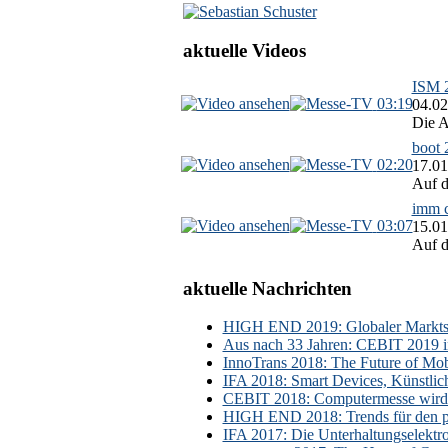
aktuelle Videos
ISM 2
03:19
04.02
Die A
boot 
02:20
17.01
Auf d
imm c
03:07
15.01
Auf d
aktuelle Nachrichten
HIGH END 2019: Globaler Marktsch
Aus nach 33 Jahren: CEBIT 2019 i
InnoTrans 2018: The Future of Mobi
IFA 2018: Smart Devices, Künstlic
CEBIT 2018: Computermesse wird 
HIGH END 2018: Trends für den p
IFA 2017: Die Unterhaltungselektr