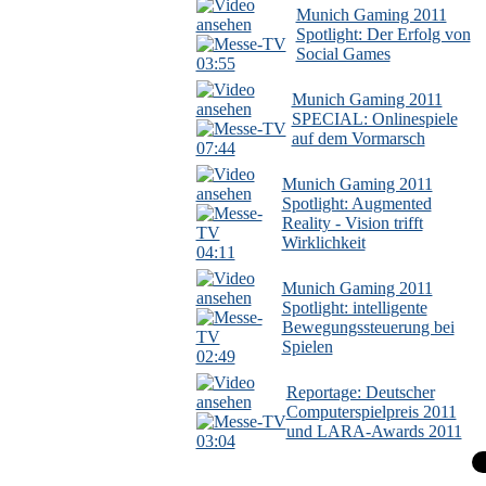
Munich Gaming 2011
Spotlight: Der Erfolg von
Social Games
03:55
Munich Gaming 2011
SPECIAL: Onlinespiele
auf dem Vormarsch
07:44
Munich Gaming 2011
Spotlight: Augmented
Reality - Vision trifft
Wirklichkeit
04:11
Munich Gaming 2011
Spotlight: intelligente
Bewegungssteuerung bei
Spielen
02:49
Reportage: Deutscher
Computerspielpreis 2011
und LARA-Awards 2011
03:04