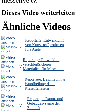
messelive.tv.
Dieses Video weiterleiten
Ähnliche Videos
Reportage: Entwicklung
von Kunststoffprothesen
fürs Auge
06:37
Reportage: Entwicklung
verschleißsicherer
Materialien für Maschinen
06:41
Reportage: Beschleunigte
Wundheilung dank
Kieselgelfasern
05:03
Reportage: Raum- und
Gebäudesysteme der
Zukunft
07:26