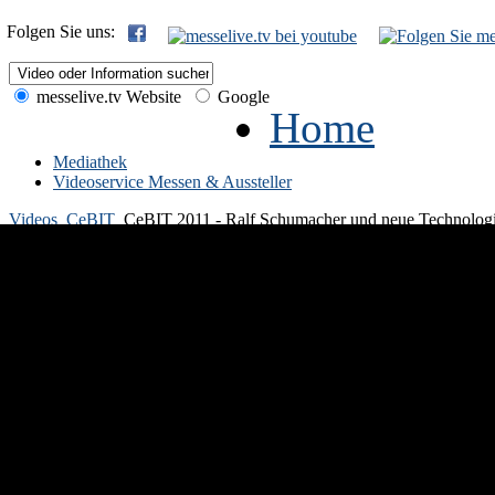
Folgen Sie uns:
messelive.tv Website
Google
Home
Mediathek
Videoservice Messen & Aussteller
Videos
CeBIT
CeBIT 2011 - Ralf Schumacher und neue Technologi