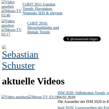
CeBIT 2011 Gaming
Trends: Playstation,
Nintendo 3DS & playseat
02:46
CeBIT 2016:
Messehighlights und
digitale Trends
02:17
aktuelle Videos
ISM 2020: Süßigkeiten-Trends, ex
03:19
04.02.2020
Die Aussteller der ISM 2020 in Kö
boot 2020: Luxusyachten der Ext