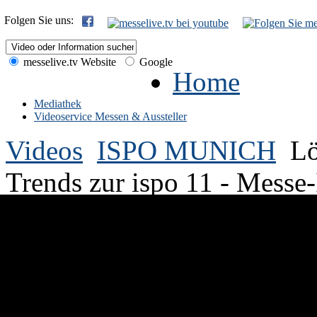
Folgen Sie uns:
messelive.tv Website
Google
Home
Mediathek
Videoservice Messen & Aussteller
Videos
ISPO MUNICH
Lö
Trends zur ispo 11 - Messe