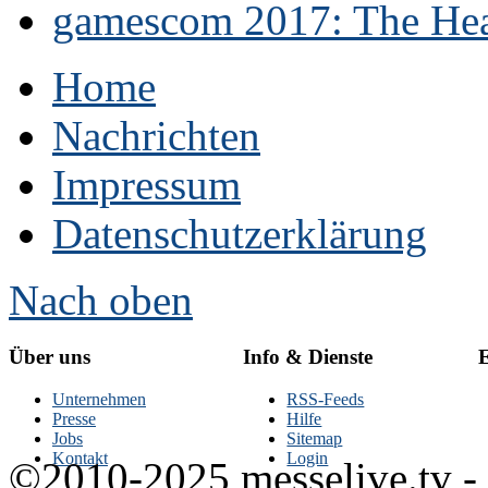
gamescom 2017: The Hear
Home
Nachrichten
Impressum
Datenschutzerklärung
Nach oben
Über uns
Info & Dienste
E
Unternehmen
RSS-Feeds
Presse
Hilfe
Jobs
Sitemap
Kontakt
Login
©2010-2025 messelive.tv -