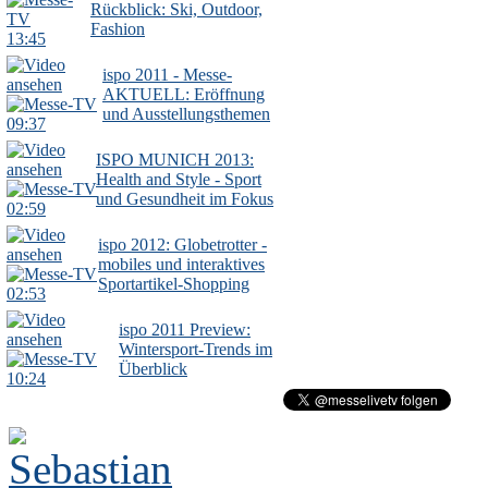
Rückblick: Ski, Outdoor,
Fashion
13:45
ispo 2011 - Messe-
AKTUELL: Eröffnung
und Ausstellungsthemen
09:37
ISPO MUNICH 2013:
Health and Style - Sport
und Gesundheit im Fokus
02:59
ispo 2012: Globetrotter -
mobiles und interaktives
Sportartikel-Shopping
02:53
ispo 2011 Preview:
Wintersport-Trends im
Überblick
10:24