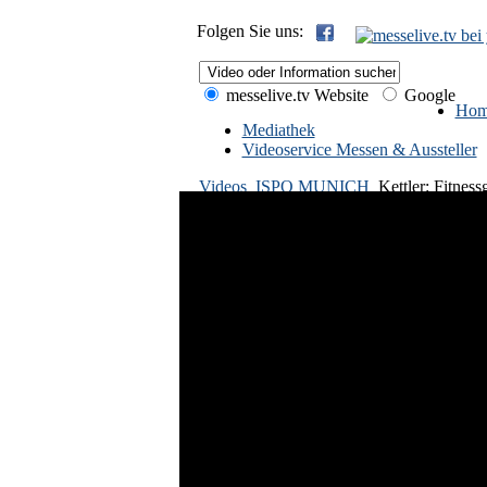
Folgen Sie uns:
messelive.tv Website
Google
Hom
Mediathek
Videoservice Messen & Aussteller
Videos
ISPO MUNICH
Kettler: Fitnes