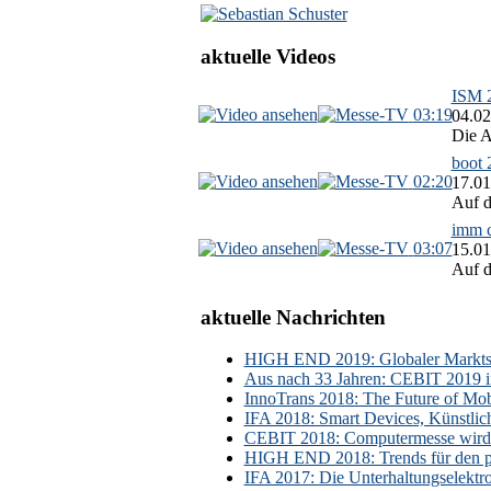
aktuelle Videos
ISM 2
03:19
04.02
Die A
boot 
02:20
17.01
Auf d
imm c
03:07
15.01
Auf d
aktuelle Nachrichten
HIGH END 2019: Globaler Marktsch
Aus nach 33 Jahren: CEBIT 2019 i
InnoTrans 2018: The Future of Mobi
IFA 2018: Smart Devices, Künstlic
CEBIT 2018: Computermesse wird 
HIGH END 2018: Trends für den p
IFA 2017: Die Unterhaltungselektr