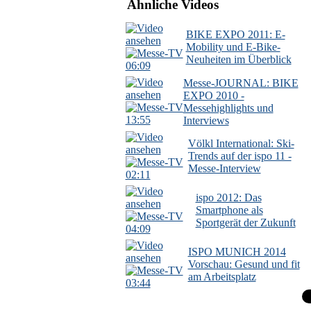
Ähnliche Videos
BIKE EXPO 2011: E-
Mobility und E-Bike-
Neuheiten im Überblick
06:09
Messe-JOURNAL: BIKE
EXPO 2010 -
Messehighlights und
13:55
Interviews
Völkl International: Ski-
Trends auf der ispo 11 -
Messe-Interview
02:11
ispo 2012: Das
Smartphone als
Sportgerät der Zukunft
04:09
ISPO MUNICH 2014
Vorschau: Gesund und fit
am Arbeitsplatz
03:44