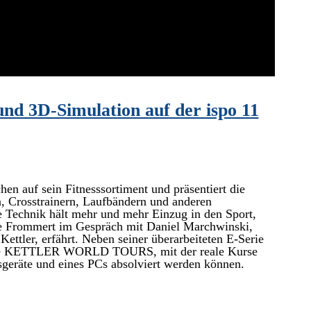
und 3D-Simulation auf der ispo 11
hen auf sein Fitnesssortiment und präsentiert die
, Crosstrainern, Laufbändern und anderen
e Technik hält mehr und mehr Einzug in den Sport,
ne Frommert im Gespräch mit Daniel Marchwinski,
ettler, erfährt. Neben seiner überarbeiteten E-Serie
tware KETTLER WORLD TOURS, mit der reale Kurse
sgeräte und eines PCs absolviert werden können.