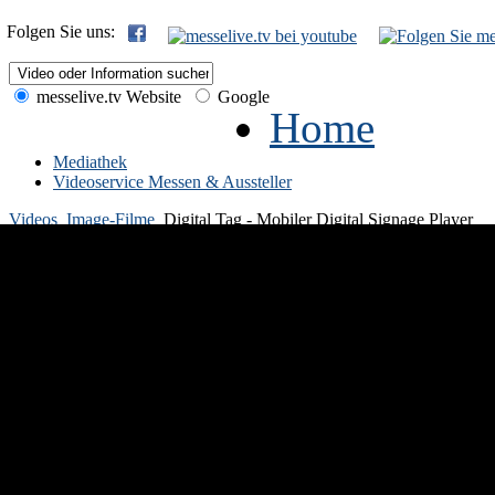
Folgen Sie uns:
messelive.tv Website
Google
Home
Mediathek
Videoservice Messen & Aussteller
Videos
Image-Filme
Digital Tag - Mobiler Digital Signage Player