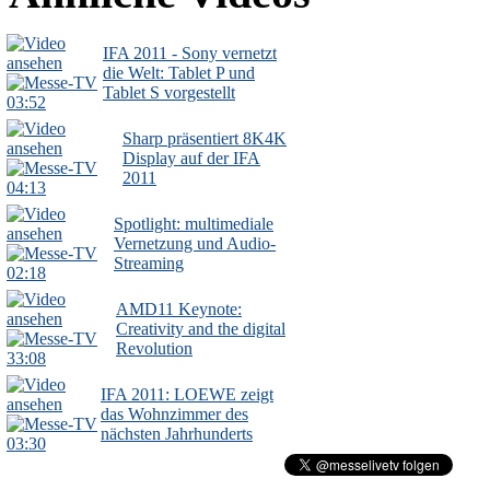
IFA 2011 - Sony vernetzt
die Welt: Tablet P und
Tablet S vorgestellt
03:52
Sharp präsentiert 8K4K
Display auf der IFA
2011
04:13
Spotlight: multimediale
Vernetzung und Audio-
Streaming
02:18
AMD11 Keynote:
Creativity and the digital
Revolution
33:08
IFA 2011: LOEWE zeigt
das Wohnzimmer des
nächsten Jahrhunderts
03:30