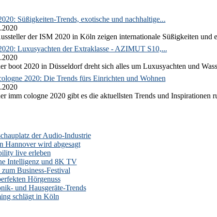
020: Süßigkeiten-Trends, exotische und nachhaltige...
.2020
ussteller der ISM 2020 in Köln zeigen internationale Süßigkeiten und e
2020: Luxusyachten der Extraklasse - AZIMUT S10,...
.2020
er boot 2020 in Düsseldorf dreht sich alles um Luxusyachten und Wass
ologne 2020: Die Trends fürs Einrichten und Wohnen
.2020
er imm cologne 2020 gibt es die aktuellsten Trends und Inspirationen 
auplatz der Audio-Industrie
n Hannover wird abgesagt
lity live erleben
he Intelligenz und 8K TV
zum Business-Festival
erfekten Hörgenuss
onik- und Hausgeräte-Trends
ng schlägt in Köln