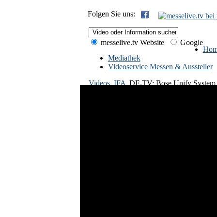
Folgen Sie uns:
messelive.tv Website
Google
Hom
Mediathek
Videoservice Messen & Aussteller
Videos
IFA
DF-TV: Bose Unify System 