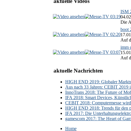
aktuelle Videos
ISM 2
03:19
04.02
Die A
boot 
02:20
17.01
Auf d
imm c
03:07
15.01
Auf d
aktuelle Nachrichten
HIGH END 2019: Globaler Marktsch
Aus nach 33 Jahren: CEBIT 2019 i
InnoTrans 2018: The Future of Mobi
IFA 2018: Smart Devices, Künstlic
CEBIT 2018: Computermesse wird 
HIGH END 2018: Trends für den p
IFA 2017: Die Unterhaltungselektr
gamescom 2017: The Heart of Gami
Home