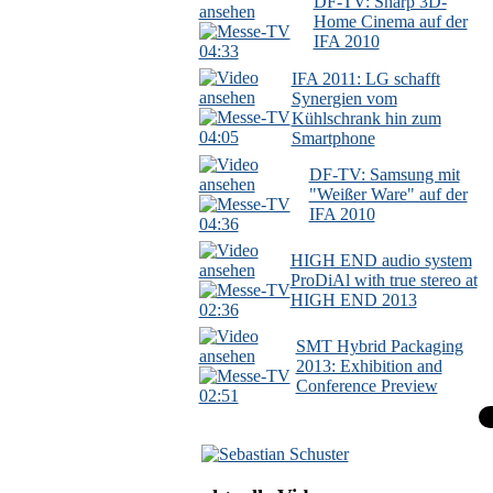
DF-TV: Sharp 3D-
Home Cinema auf der
IFA 2010
04:33
IFA 2011: LG schafft
Synergien vom
Kühlschrank hin zum
04:05
Smartphone
DF-TV: Samsung mit
"Weißer Ware" auf der
IFA 2010
04:36
HIGH END audio system
ProDiAl with true stereo at
HIGH END 2013
02:36
SMT Hybrid Packaging
2013: Exhibition and
Conference Preview
02:51