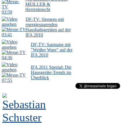
MEILLER &
Herrenknecht
03:59
DF-TV: Siemens mit
energiesparenden
Haushaltsgeräten auf der
03:41
IFA 2010
DF-TV: Samsung mit
"Weißer Ware" auf der
IFA 2010
04:36
IFA 2011 Spezial: Die
Hausgeräte-Trends im
Überblick
07:55