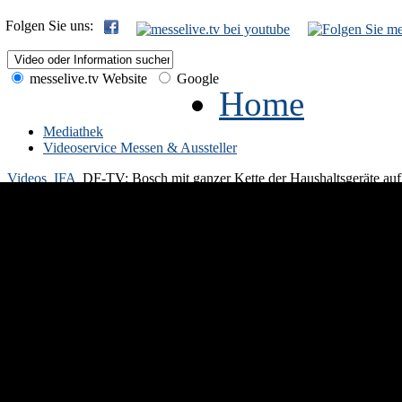
Folgen Sie uns:
messelive.tv Website
Google
Home
Mediathek
Videoservice Messen & Aussteller
Videos
IFA
DF-TV: Bosch mit ganzer Kette der Haushaltsgeräte auf