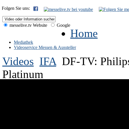
Folgen Sie uns:
messelive.tv Website
Google
Home
Mediathek
Videoservice Messen & Aussteller
Videos
IFA
DF-TV: Philip
Platinum