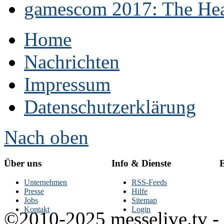
gamescom 2017: The Hear
Home
Nachrichten
Impressum
Datenschutzerklärung
Nach oben
Über uns
Info & Dienste
E
Unternehmen
RSS-Feeds
Presse
Hilfe
Jobs
Sitemap
Kontakt
Login
©2010-2025 messelive.tv -