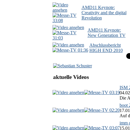
AMD11 Keynote:
Creativity and the digital
Revolution
33:08
AMD11 Keynote:
New Generation TV
31:03
Abschlussbericht
01:36
HIGH END 2010
aktuelle Videos
ISM 2
03:19
04.02
Die A
boot 
02:20
17.01
Auf d
imm c
03:07
15.01