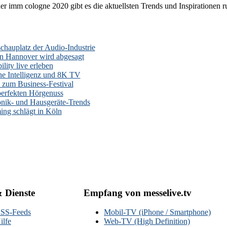
er imm cologne 2020 gibt es die aktuellsten Trends und Inspirationen 
auplatz der Audio-Industrie
n Hannover wird abgesagt
lity live erleben
he Intelligenz und 8K TV
zum Business-Festival
erfekten Hörgenuss
onik- und Hausgeräte-Trends
ng schlägt in Köln
& Dienste
Empfang von messelive.tv
SS-Feeds
Mobil-TV (iPhone / Smartphone)
ilfe
Web-TV (High Definition)