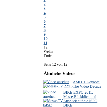
2
3
4
5
6
7
8
9
10
11
12
Weiter
Ende
Seite 12 von 12
Ähnliche Videos
AMD11 Keynote:
22:15
The Video Decade
BIKE EXPO 2011:
Messe-Rückblick und
Ausblick auf die ISPO
04:47
BIKE