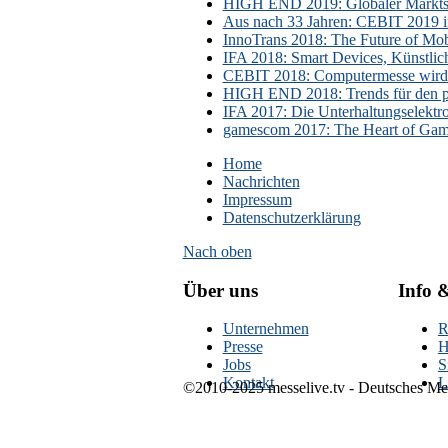
HIGH END 2019: Globaler Marktsch
Aus nach 33 Jahren: CEBIT 2019 i
InnoTrans 2018: The Future of Mobi
IFA 2018: Smart Devices, Künstlic
CEBIT 2018: Computermesse wird 
HIGH END 2018: Trends für den p
IFA 2017: Die Unterhaltungselektr
gamescom 2017: The Heart of Gami
Home
Nachrichten
Impressum
Datenschutzerklärung
Nach oben
Über uns
Info 
Unternehmen
R
Presse
H
Jobs
S
Kontakt
L
©2010-2025 messelive.tv - Deutsches Mes