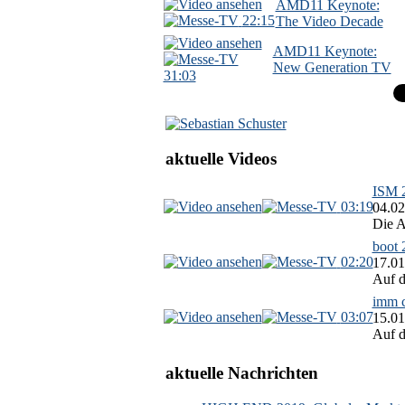
AMD11 Keynote:
22:15
The Video Decade
AMD11 Keynote:
New Generation TV
31:03
aktuelle Videos
ISM 2
03:19
04.02
Die A
boot 
02:20
17.01
Auf d
imm c
03:07
15.01
Auf d
aktuelle Nachrichten