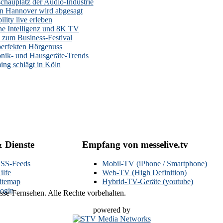
auplatz der Audio-Industrie
n Hannover wird abgesagt
lity live erleben
he Intelligenz und 8K TV
zum Business-Festival
erfekten Hörgenuss
onik- und Hausgeräte-Trends
ng schlägt in Köln
& Dienste
Empfang von messelive.tv
SS-Feeds
Mobil-TV (iPhone / Smartphone)
ilfe
Web-TV (High Definition)
itemap
Hybrid-TV-Geräte (youtube)
ogin
se-Fernsehen. Alle Rechte vorbehalten.
powered by