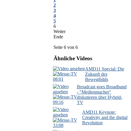
2
3
4
5
6
Weiter
Ende
Seite 6 von 6
Ähnliche Videos
AMD11 Special: Die
Zukunft des
08:01
Bewegtbilds
Broadcast goes Broadband
- "Medienmacher"
diskutieren über Hybrid-
09:16
TV
AMD11 Keynote:
Creativity and the digital
Revolution
33:08