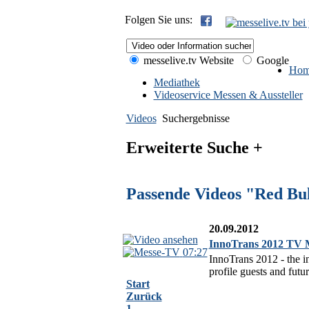
Folgen Sie uns:
messelive.tv Website
Google
Hom
Mediathek
Videoservice Messen & Aussteller
Videos
Suchergebnisse
Erweiterte Suche +
Passende Videos "Red Bu
20.09.2012
InnoTrans 2012 TV Ma
07:27
InnoTrans 2012 - the in
profile guests and futu
Start
Zurück
1