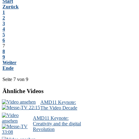
Start
Zurück
1
2
3
4
5
6
7
8
9
Weiter
Ende
Seite 7 von 9
Ähnliche Videos
AMD11 Keynote:
22:15
The Video Decade
AMD11 Keynote:
Creativity and the digital
Revolution
33:08