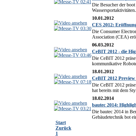
02:41
Die Besucher der boot 
Wassersportaktivitäten
10.01.2012
CES 2012: Eröffnung
03:30
Die Consumer Electron
Association (CEA) eröf
06.03.2012
CeBIT 2012 - die Hig
03:46
Die CeBIT 2012 präsent
kommunikative Roboter
18.01.2012
CeBIT 2012 Preview -
07:18
Die CeBIT 2012 präsen
hat bereits mit dem St
18.02.2014
bautec 2014: Highli
03:21
Die bautec 2014 in Ber
Gebäudetechnik bot ein
Start
Zurück
1