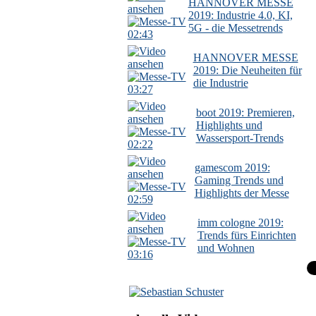
HANNOVER MESSE
2019: Industrie 4.0, KI,
5G - die Messetrends
02:43
HANNOVER MESSE
2019: Die Neuheiten für
die Industrie
03:27
boot 2019: Premieren,
Highlights und
Wassersport-Trends
02:22
gamescom 2019:
Gaming Trends und
Highlights der Messe
02:59
imm cologne 2019:
Trends fürs Einrichten
und Wohnen
03:16