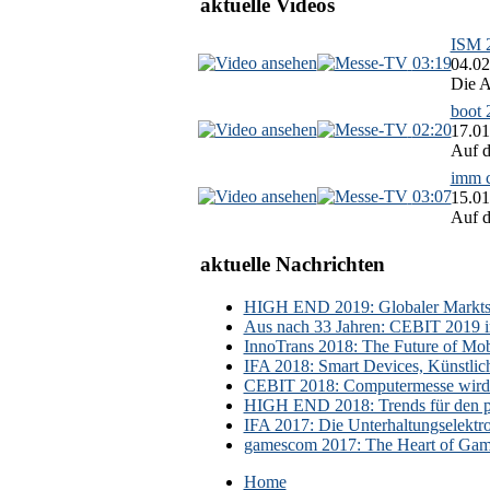
aktuelle Videos
ISM 2
03:19
04.02
Die A
boot 
02:20
17.01
Auf d
imm c
03:07
15.01
Auf d
aktuelle Nachrichten
HIGH END 2019: Globaler Marktsch
Aus nach 33 Jahren: CEBIT 2019 i
InnoTrans 2018: The Future of Mobi
IFA 2018: Smart Devices, Künstlic
CEBIT 2018: Computermesse wird 
HIGH END 2018: Trends für den p
IFA 2017: Die Unterhaltungselektr
gamescom 2017: The Heart of Gami
Home