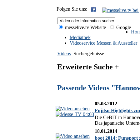
Folgen Sie uns:
messelive.tv Website
Google
Hom
Mediathek
Videoservice Messen & Aussteller
Videos
Suchergebnisse
Erweiterte Suche +
Passende Videos "Hannov
05.03.2012
Fujitsu Highlights z
04:03
Die CeBIT in Hannover 
Das japanische Unterne
18.01.2014
boot 2014: Funsport 