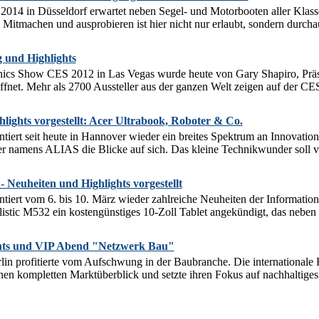
2014 in Düsseldorf erwartet neben Segel- und Motorbooten aller Klass
. Mitmachen und ausprobieren ist hier nicht nur erlaubt, sondern durcha
 und Highlights
ics Show CES 2012 in Las Vegas wurde heute von Gary Shapiro, Präs
fnet. Mehr als 2700 Aussteller aus der ganzen Welt zeigen auf der CES
hlights vorgestellt: Acer Ultrabook, Roboter & Co.
iert seit heute in Hannover wieder ein breites Spektrum an Innovation
 namens ALIAS die Blicke auf sich. Das kleine Technikwunder soll vor
 Neuheiten und Highlights vorgestellt
tiert vom 6. bis 10. März wieder zahlreiche Neuheiten der Informatio
ylistic M532 ein kostengünstiges 10-Zoll Tablet angekündigt, das neben 
ghts und VIP Abend "Netzwerk Bau"
lin profitierte vom Aufschwung in der Baubranche. Die international
en kompletten Marktüberblick und setzte ihren Fokus auf nachhaltiges 