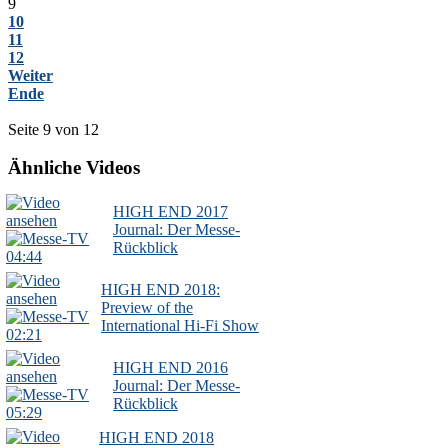
9
10
11
12
Weiter
Ende
Seite 9 von 12
Ähnliche Videos
HIGH END 2017
Journal: Der Messe-
Rückblick
04:44
HIGH END 2018:
Preview of the
International Hi-Fi Show
02:21
HIGH END 2016
Journal: Der Messe-
Rückblick
05:29
HIGH END 2018