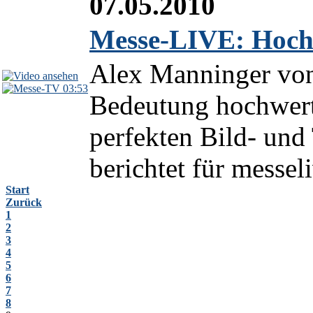
07.05.2010
Messe-LIVE: Hoch
Alex Manninger vo
03:53
Bedeutung hochwert
perfekten Bild- und
berichtet für messeli
Start
Zurück
1
2
3
4
5
6
7
8