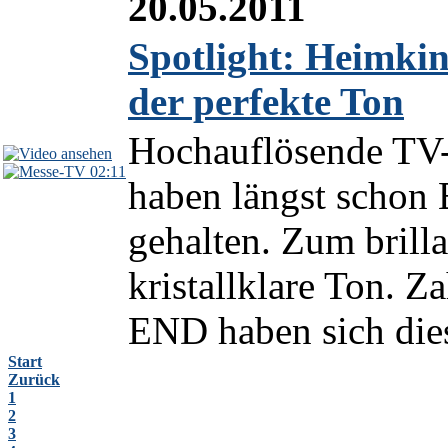
20.05.2011
Spotlight: Heimki
der perfekte Ton
Hochauflösende TV-
02:11
haben längst schon
gehalten. Zum brilla
kristallklare Ton. Z
END haben sich die
Start
Zurück
1
2
3