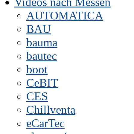
Videos nach Messen
AUTOMATICA
BAU
bauma
bautec
boot
CeBIT
CES
Chillventa
eCarTec