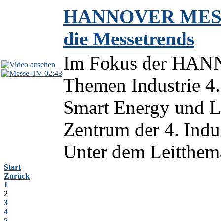
HANNOVER MESSE 2
die Messetrends
Im Fokus der HAN
02:43
Themen Industrie 4.0
Smart Energy und L
Zentrum der 4. Indu
Unter dem Leitthema 
Start
Zurück
1
2
3
4
5