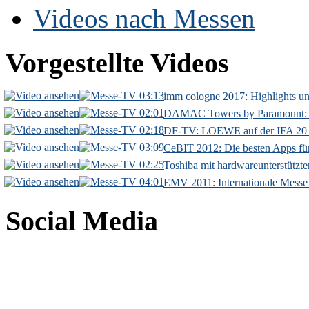
Videos nach Messen
Vorgestellte Videos
03:13
imm cologne 2017: Highlights u
02:01
DAMAC Towers by Paramount: G
02:18
DF-TV: LOEWE auf der IFA 20
03:09
CeBIT 2012: Die besten Apps fü
02:25
Toshiba mit hardwareunterstützte
04:01
EMV 2011: Internationale Messe 
Social Media