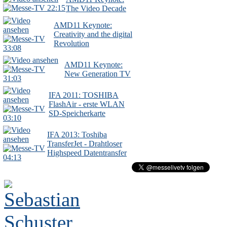
22:15
The Video Decade
AMD11 Keynote:
Creativity and the digital
Revolution
33:08
AMD11 Keynote:
New Generation TV
31:03
IFA 2011: TOSHIBA
FlashAir - erste WLAN
SD-Speicherkarte
03:10
IFA 2013: Toshiba
TransferJet - Drahtloser
Highspeed Datentransfer
04:13