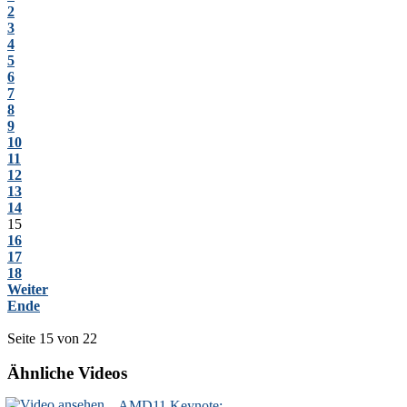
2
3
4
5
6
7
8
9
10
11
12
13
14
15
16
17
18
Weiter
Ende
Seite 15 von 22
Ähnliche Videos
AMD11 Keynote: