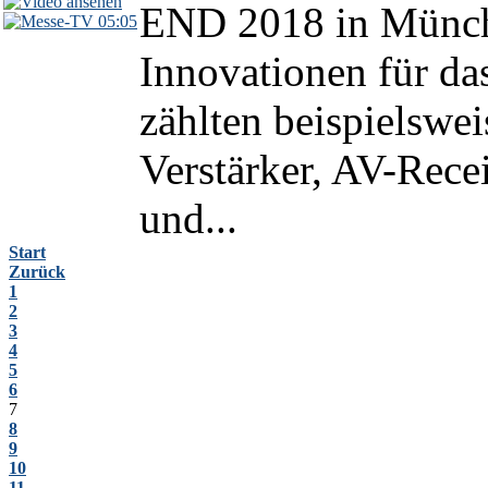
END 2018 in Münch
05:05
Innovationen für da
zählten beispielswei
Verstärker, AV-Rece
und...
Start
Zurück
1
2
3
4
5
6
7
8
9
10
11