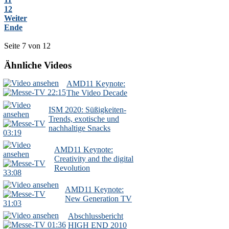
12
Weiter
Ende
Seite 7 von 12
Ähnliche Videos
AMD11 Keynote:
22:15
The Video Decade
ISM 2020: Süßigkeiten-
Trends, exotische und
nachhaltige Snacks
03:19
AMD11 Keynote:
Creativity and the digital
Revolution
33:08
AMD11 Keynote:
New Generation TV
31:03
Abschlussbericht
01:36
HIGH END 2010