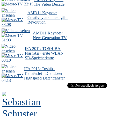
22:15
The Video Decade
AMD11 Keynote:
Creativity and the digital
Revolution
33:08
AMD11 Keynote:
New Generation TV
31:03
IFA 2011: TOSHIBA
FlashAir - erste WLAN
SD-Speicherkarte
03:10
IFA 2013: Toshiba
TransferJet - Drahtloser
Highspeed Datentransfer
04:13