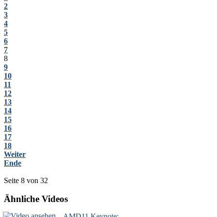
2
3
4
5
6
7
8
9
10
11
12
13
14
15
16
17
18
Weiter
Ende
Seite 8 von 32
Ähnliche Videos
AMD11 Keynote: