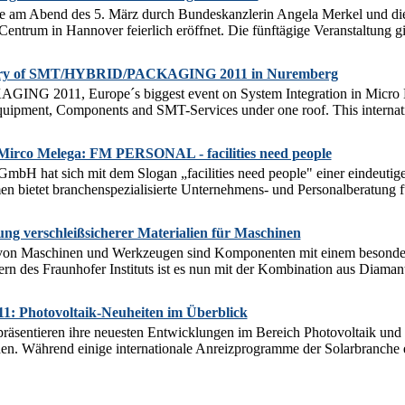
am Abend des 5. März durch Bundeskanzlerin Angela Merkel und die b
ntrum in Hannover feierlich eröffnet. Die fünftägige Veranstaltung gilt
y of SMT/HYBRID/PACKAGING 2011 in Nuremberg
2011, Europe´s biggest event on System Integration in Micro Elect
pment, Components and SMT-Services under one roof. This internationa
 Mirco Melega: FM PERSONAL - facilities need people
hat sich mit dem Slogan „facilities need people" einer eindeutigen
n bietet branchenspezialisierte Unternehmens- und Personalberatung für
ng verschleißsicherer Materialien für Maschinen
 von Maschinen und Werkzeugen sind Komponenten mit einem besonders
rn des Fraunhofer Instituts ist es nun mit der Kombination aus Diaman
11: Photovoltaik-Neuheiten im Überblick
räsentieren ihre neuesten Entwicklungen im Bereich Photovoltaik und 
n. Während einige internationale Anreizprogramme der Solarbranche e