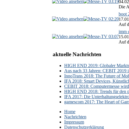
03:19
04.02
Die A
boot 
02:20
17.01
Auf d
imm c
03:07
15.01
Auf d
aktuelle Nachrichten
HIGH END 2019: Globaler Marktsch
Aus nach 33 Jahren: CEBIT 2019 i
InnoTrans 2018: The Future of Mobi
IFA 2018: Smart Devices, Künstlic
CEBIT 2018: Computermesse wird 
HIGH END 2018: Trends für den p
IFA 2017: Die Unterhaltungselektr
gamescom 2017: The Heart of Gami
Home
Nachrichten
Impressum
Datenschutzerklärung