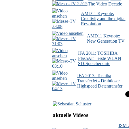
22:15
The Video Decade
AMD11 Keynote:
Creativity and the digital
Revolution
33:08
AMD11 Keynote:
New Generation TV
31:03
IFA 2011: TOSHIBA
FlashAir - erste WLAN
SD-Speicherkarte
03:10
IFA 2013: Toshiba
TransferJet - Drahtloser
Highspeed Datentransfer
04:13
aktuelle Videos
ISM 2