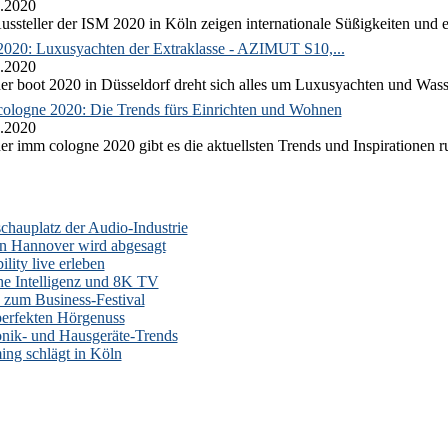
.2020
ussteller der ISM 2020 in Köln zeigen internationale Süßigkeiten und e
2020: Luxusyachten der Extraklasse - AZIMUT S10,...
.2020
er boot 2020 in Düsseldorf dreht sich alles um Luxusyachten und Wass
ologne 2020: Die Trends fürs Einrichten und Wohnen
.2020
er imm cologne 2020 gibt es die aktuellsten Trends und Inspirationen 
auplatz der Audio-Industrie
n Hannover wird abgesagt
lity live erleben
he Intelligenz und 8K TV
zum Business-Festival
erfekten Hörgenuss
onik- und Hausgeräte-Trends
ng schlägt in Köln