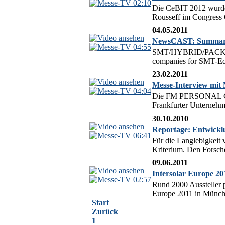
02:10
Die CeBIT 2012 wurde 
Rousseff im Congress Ce
04.05.2011
NewsCAST: Summar
04:55
SMT/HYBRID/PACKAGING 
companies for SMT-Equi
23.02.2011
Messe-Interview mit
04:04
Die FM PERSONAL GmbH 
Frankfurter Unternehme
30.10.2010
Reportage: Entwicklu
06:41
Für die Langlebigkeit
Kriterium. Den Forsche
09.06.2011
Intersolar Europe 20
02:57
Rund 2000 Aussteller p
Europe 2011 in Münche
Start
Zurück
1