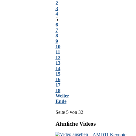
2
3
4
5
6
7
8
9
10
11
12
13
14
15
16
17
18
Weiter
Ende
Seite 5 von 32
Ähnliche Videos
AMD11 Keynote: