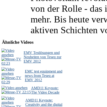
von der Rolle - das 
mehr. Bis heute ver
aktiven Schichten v
Ähnliche Videos
EMV Testlösungen und
Neuheiten von Teseq zur
EMV 2012
02:23
EMC test equipment and
news from Teseq at
EMV 2012
02:29
AMD11 Keynote:
22:15
The Video Decade
AMD11 Keynote:
Creativity and the digital