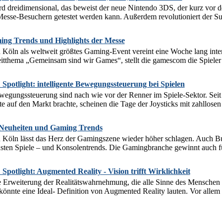
rd dreidimensional, das beweist der neue Nintendo 3DS, der kurz vor 
esse-Besuchern getestet werden kann. Außerdem revolutioniert der Su
ng Trends und Highlights der Messe
Köln als weltweit größtes Gaming-Event vereint eine Woche lang inter
itthema „Gemeinsam sind wir Games“, stellt die gamescom die Spieler i
potlight: intelligente Bewegungssteuerung bei Spielen
egungssteuerung sind nach wie vor der Renner im Spiele-Sektor. Seit N
te auf den Markt brachte, scheinen die Tage der Joysticks mit zahllosen
Neuheiten und Gaming Trends
Köln lässt das Herz der Gamingszene wieder höher schlagen. Auch B
usten Spiele – und Konsolentrends. Die Gamingbranche gewinnt auch fü
potlight: Augmented Reality - Vision trifft Wirklichkeit
e Erweiterung der Realitätswahrnehmung, die alle Sinne des Menschen 
h könnte eine Ideal- Definition von Augmented Reality lauten. Vor allem