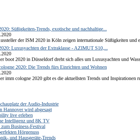
020: Süßigkeiten-Trends, exotische und nachhaltige...
.2020
ussteller der ISM 2020 in Köln zeigen internationale Süßigkeiten und e
2020: Luxusyachten der Extraklasse - AZIMUT S10,...
.2020
er boot 2020 in Düsseldorf dreht sich alles um Luxusyachten und Wass
ologne 2020: Die Trends fürs Einrichten und Wohnen
.2020
er imm cologne 2020 gibt es die aktuellsten Trends und Inspirationen 
auplatz der Audio-Industrie
n Hannover wird abgesagt
lity live erleben
he Intelligenz und 8K TV
zum Business-Festival
erfekten Hörgenuss
onik- und Hausgeräte-Trends