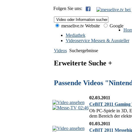
Folgen Sie uns:
messelive.tv Website
Google
Hom
Mediathek
Videoservice Messen & Aussteller
Videos
Suchergebnisse
Erweiterte Suche +
Passende Videos "Ninten
02.03.2011
CeBIT 2011 Gaming T
02:46
Ob PC-Spiele in 3D, E
dem Bereich der elektr
01.03.2011
CeBIT 2011 Messehig