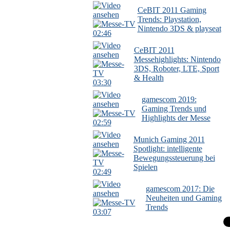
CeBIT 2011 Gaming
Trends: Playstation,
Nintendo 3DS & playseat
02:46
CeBIT 2011
Messehighlights: Nintendo
3DS, Roboter, LTE, Sport
& Health
03:30
gamescom 2019:
Gaming Trends und
Highlights der Messe
02:59
Munich Gaming 2011
Spotlight: intelligente
Bewegungssteuerung bei
Spielen
02:49
gamescom 2017: Die
Neuheiten und Gaming
Trends
03:07