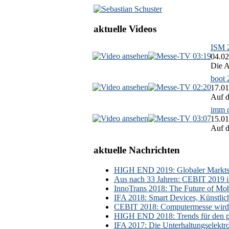
aktuelle Videos
ISM 2
03:19
04.02
Die A
boot 
02:20
17.01
Auf d
imm c
03:07
15.01
Auf d
aktuelle Nachrichten
HIGH END 2019: Globaler Marktsch
Aus nach 33 Jahren: CEBIT 2019 i
InnoTrans 2018: The Future of Mobi
IFA 2018: Smart Devices, Künstlic
CEBIT 2018: Computermesse wird 
HIGH END 2018: Trends für den p
IFA 2017: Die Unterhaltungselektr