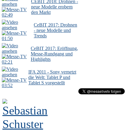
CEBIT 2018: Drohnen -
neue Modelle erobern
den Markt
02:49
CeBIT 2017: Drohnen
- neue Modelle und
Trends
01:50
CeBIT 2017: Eröffnung,
Messe-Rundgang und
Highlights
02:21
IFA 2011 - Sony vernetzt
die Welt: Tablet P und
Tablet S vorgestellt
03:52