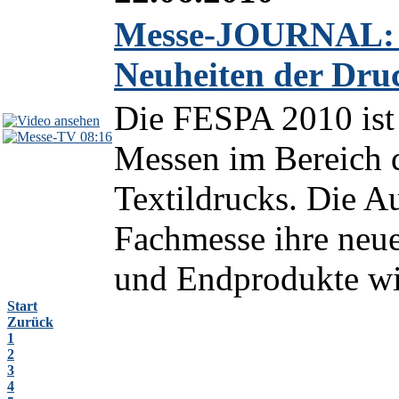
Messe-JOURNAL: 
Neuheiten der Dru
Die FESPA 2010 ist 
08:16
Messen im Bereich d
Textildrucks. Die Au
Fachmesse ihre neu
und Endprodukte wie
Start
Zurück
1
2
3
4