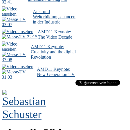
02:41
Aus- und
Weiterbildungschancen
in der Industrie
03:07
AMD11 Keynote:
22:15
The Video Decade
AMD11 Keynote:
Creativity and the digital
Revolution
33:08
AMD11 Keynote:
New Generation TV
31:03