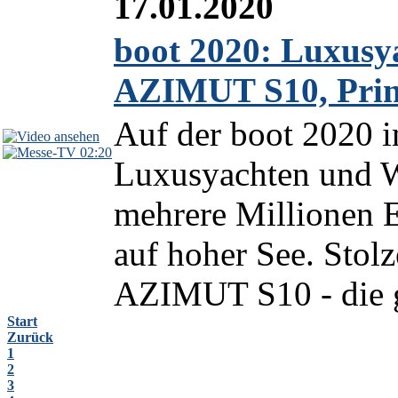
17.01.2020
boot 2020: Luxusya
AZIMUT S10, Prin
Auf der boot 2020 i
02:20
Luxusyachten und W
mehrere Millionen 
auf hoher See. Stolz
AZIMUT S10 - die g
Start
Zurück
1
2
3