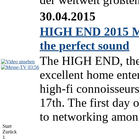
30.04.2015
HIGH END 2015 Mun
the perfect sound
The HIGH END, the w
03:56
excellent home ente
high-fi connoisseur
17th. The first day o
to networking among
Start
Zurück
1