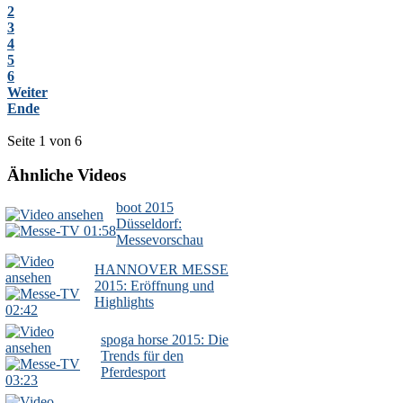
2
3
4
5
6
Weiter
Ende
Seite 1 von 6
Ähnliche Videos
boot 2015
Düsseldorf:
01:58
Messevorschau
HANNOVER MESSE
2015: Eröffnung und
Highlights
02:42
spoga horse 2015: Die
Trends für den
Pferdesport
03:23